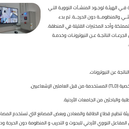
الس
د المنشـآت النوويـة التـي
ن الحرجــة. تم بدء
مر
لمختبرات القليلة في المنطقة.
ـن النيوترونـات وخدمـة
الت
ال
اك
ت.
امعات الأردنية.
اقة والمعادن وبعض المصانع التي تستخدم المصادر
لأردني للبحوث و التدريب و المنظومة دون الحرجة ودعم