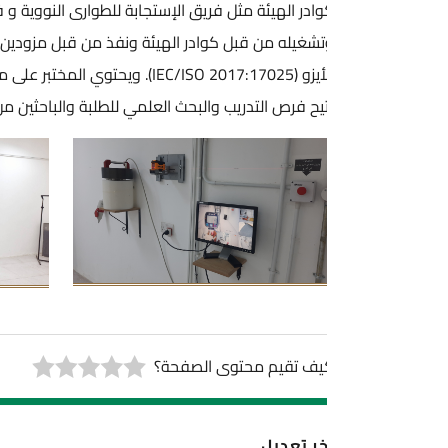
ادر الهيئة مثل فريق الإستجابة للطوارى النووية و فريق نقل و تخزين ا
تشغيله من قبل كوادر الهيئة ونفذ من قبل مزودين محليين. وشارك المخ
الأيزو (2017:17025 IEC/ISO). ويحتوي المختبر على مج
يح فرص التدريب والبحث العلمي للطلبة والباحثين من الجامعات الأردنية 
يف تقيم محتوى الصفحة؟
خر تعديل