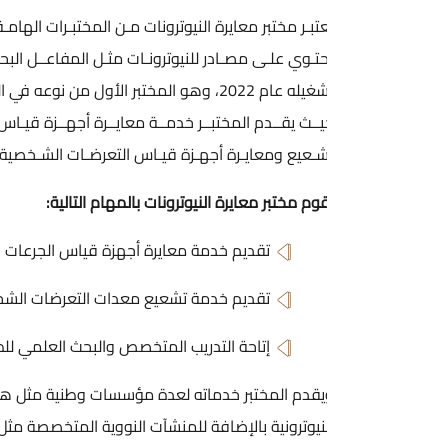
تبـر مختبر معايرة النيوترونات مـن المختبـرات الهامـة فـي الهيئـة لوجـو
تـوي علـى مصـادر للنيوترونـات مثـل المفاعــل البحثــي والمنظومــة دو
تشغيله عام 2022، وهو المختبر الأول من نوعه في المملكة وأحد ا
ــث يقــدم المختبــر خدمــة معايــرة أجهــزة قيـاس الجرعـات الناتجـة ع
شـعيع ومعايـرة أجهـزة قيـاس التعرضـات الشـخصية.
وم مختبر معايرة النيوترونات بالمهام التالية:
تقديم خدمة معايرة أجهزة قياس الجرعات الناتجة عن النيوترونا
تقديم خدمة تشعيع معدات التعرضات الشخصية (TLD) المستخدمة من قبل العاملين الإشعاعيين.
إتاحة التدريب المتخصص والبحث العلمي للطلبة والباحثين من الج
يقدم المختبر خدماته لعدة مؤسسات وطنية مثل هيئة تنظيم قطاع الط
نيوترونية بالإضافة للمنشآت النووية المتخصصة مثل المفاعل النووي ا