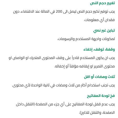
تغيير حجم النص
يجب توفير تكبير حجم النص ليصل الى 200 في المائة عند الاقتضاء، دون
فقدان أي معلومات.
تباين غير نصي
لمكونات واجهة المستخدم والرسومات.
وقفة، توقف، إخفاء
يجب ان يكون المستخدم قادراً على وقف المحتوى المتحرك او الوامض او
محتوى التمرير او إيقافه مؤقتاً أو إخفائه.
ثلاث ومضات أو اقل
يجب تجنب استخدام أكثر من ثلاث ومضات في ثانية الواحدة لأي محتوى.
فخ لوحة المفاتيح
يجب عدم قفل لوحة المفاتيح على أي جزء من الصفحة (التنقل داخل
الصفحة، والتنقل للخارج).