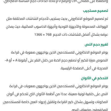
والضغط على مفتاحي Ctrl والرقم 0 لإعادة اعدادات حجم الشاشة الافتراضي.
تصميم مستجيب
تم تصميم الموقع الالكتروني بحيث يستجيب لأحجام الشاشات المختلفة مثل
الهواتف المحمولة والأجهزة اللوحية وأجهزة الحاسوب المكتبية، حيث يمكن
عرضه بشكل أفضل للشاشات ذات الحجم 768 × 1366
تغيير حجم النص
يوفر الموقع الالكتروني للمستخدمين الذين يواجهون صعوبة في قراءة
النصوص ميزة لتكبير أو تصغير حجم الخط من خلال النقر على أيقونة A + أو A-
المدرجة في أعلى الصفحة الرئيسية.
التحكم في الألوان
يوفر الموقع الالكتروني للمستخدمين الذين يواجهون صعوبات في قراءة
النص على خلفية لونية معينة، عددًا من أنظمة الألوان التي تتحكم في ألوان
المكونات وتسهل بشكل كبير القراءة وتقليل إجهاد العين خاصة للمستخدمين
المكفوفين وضعاف البصر.