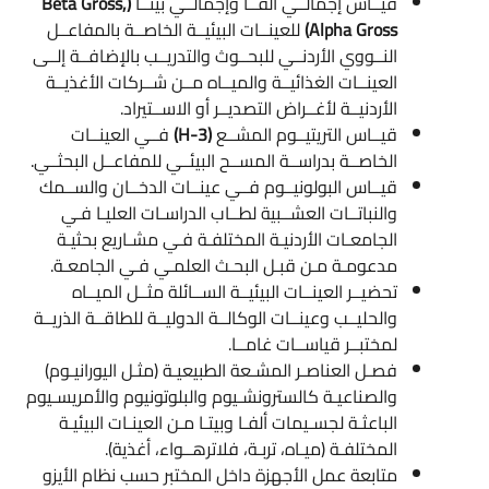
قيــاس إجمالــي ألفــا وإجمالــي بيتــا
(Beta Gross,
Alpha Gross)
للعينــات البيئيــة الخاصــة بالمفاعــل
النــووي الأردنــي للبحــوث والتدريــب بالإضافــة إلــى
العينــات الغذائيــة والميــاه مــن شــركات الأغذيــة
الأردنيــة لأغــراض التصديــر أو الاســتيراد.
قيــاس التريتيــوم المشــع
(3-H)
فــي العينــات
الخاصــة بدراســة المســح البيئــي للمفاعــل البحثــي.
قيــاس البولونيــوم فــي عينــات الدخــان والســمك
والنباتــات العشــبية لطــاب الدراسـات العليـا فـي
الجامعـات الأردنيـة المختلفـة فـي مشـاريع بحثيـة
مدعومـة مـن قبـل البحـث العلمـي فـي الجامعـة.
تحضيــر العينــات البيئيــة الســائلة مثــل الميــاه
والحليــب وعينــات الوكالــة الدوليــة للطاقــة الذريــة
لمختبــر قياســات غامــا.
فصـل العناصـر المشـعة الطبيعيـة (مثـل اليورانيـوم)
والصناعيـة كالسترونشـيوم والبلوتونيوم والأمريسـيوم
الباعثـة لجسـيمات ألفـا وبيتـا مـن العينـات البيئيـة
المختلفـة (ميـاه، تربـة، فلاترهــواء، أغذية).
متابعة عمل الأجهزة داخل المختبر حسب نظام الأيزو