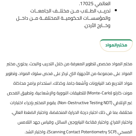
العالمي 17025.
تدريــب الطــلاب مــن مختلــف الجامعــات
والمؤسســات الحكوميــة المختلفــة مــن داخــل
وخــارج الأردن.
مختبرالمواد
مختبر المواد مخصص لتطوير المعرفة من خلال التدريب والبحث. يحتوي مختبر
المواد على مجموعة من الأجهزة التي تركز على فحص سلوك المواد، وتطوير
مواد التدريع ضد النيترونات وأشعة جاما، وكذلك، استخدام برامج محاكاة
مونت كارلو (Monte-Carlo) للتطبيقات النووية والإشعاعية، وتطبيق الفحص
غير الإتلافي (Non-Destructive Testing NDT). يقوم المختبر بإجراء اختبارات
مختلفة، بما في ذلك اختبار درجة الحرارة المنخفضة، واختبار الضغط العالي،
واختبار الفراغ، واختبار فقاعة النيتروجين السائل، وقياس جهد التلامس
المسحي (Scanning Contact Potentiometry SCP)، واختبار الشد.