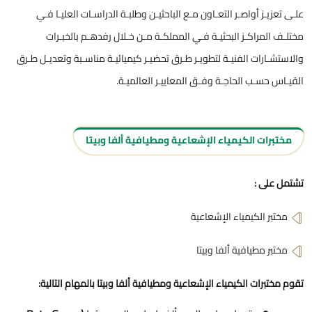
علـى تعزيـز أواصـر التعـاون مـع الباحثيـن وطلبـة الدراسـات العليـا فـي
مختلـف المراكـز البحثيـة فـي المملكـة مـن خـلال رفدهـم بالخبـرات
والاستشـارات الفنيـة لتطويـر طـرق تحضيـر كيميائيـة مناسـبة وتعديـل طـرق
القيـاس حسـب الحاجـة وفـق المعاييـر العالميـة.
مختبرات الكيمياء الإشعاعية ومطيافية ألفا وبيتا
تشتمل على :
مختبر الكيمياء الإشعاعية
مختبر مطيافية ألفا وبيتا
تقوم مختبرات الكيمياء الإشعاعية ومطيافية ألفا وبيتا بالمهام التالية: