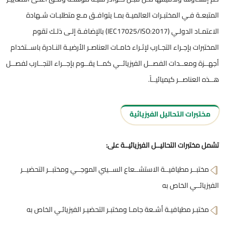
المتبعـة فـي المختبـرات العالميـة بمـا يتوافـق مـع متطلبـات شـهادة
الاعتمـاد الدولـي (2017:IEC17025/ISO) بالإضافـة إلـى ذلـك تقوم
المختبرات بإجـراء التجـارب لإثـراء خامـات العناصـر الأرضيـة النـادرة باســتخدام
أجهــزة ومعــدات الفصــل الفيزيائــي كمــا يقــوم بإجــراء التجــارب لفصــل
هــذه العناصــر كيميائيــاً.
مختبرات التحاليل الفيزيائية
تشمل مختبرات التحاليــل الفيزيائيــة على:
مختبــر مطيافيــة الاستشــعاع الســيني الموجــي ومختبــر التحضيــر
الفيزيائــي الخاص به
مختبـر مطيافيـة أشـعة جامـا ومختبـر التحضيـر الفيزيائـي الخاص به