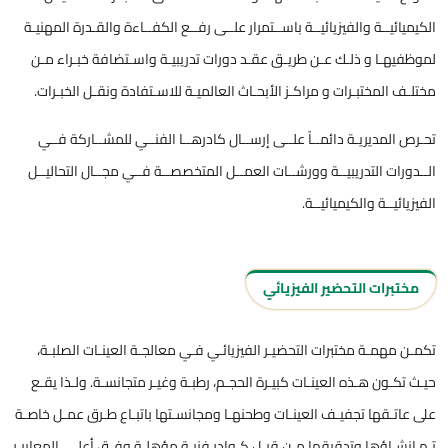
الكيميائيــة والفيزيائيــة باســتمرار علــى رفــع الكفــاءة والقـدرة المهنيـة
لموظفيهـا و ذلـك عـن طريـق عقـد دورات تدريبيـة واسـتضافة خبـراء مـن
مختلـف المختبـرات و مراكـز الأبحـاث العالميـة للاسـتفادة ونقـل الخبـرات.
تحـرص المديريـة دائمــاً علــى إرســال كادرهــا الفنــي للمشــاركة فــي
الــدورات التدريبيــة وورشــات العمــل المتخصصــة فــي مجــال التحاليــل
الفيزيائيــة والكيميائيــة.
مختبرات التحضير الفيزيائي
تكمـن مهمـة مختبرات التحضيـر الفيزيائـي فـي معالجـة العينـات الصلبـة،
حيـث تكـون هـذه العينـات كبيـرة الحجـم، رطبـة وغيـر متجانسـة. ولـذا يقـع
على عاتـقها تجفيـف العينـات وطحنهـا ومجانسـتها باتبـاع طـرق عمـل خاصـة
تـم إنشـاؤها وتدقيقها مـن قبـل كـوادر فنيـة مؤهلـة وفـق أعلـى المعاييـر