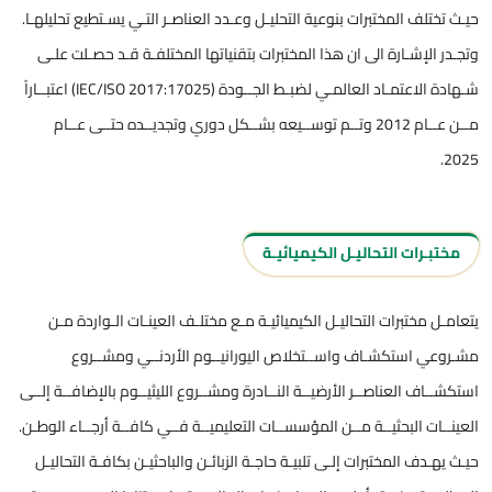
حيـث تختلف المختبرات بنوعية التحليـل وعـدد العناصـر التـي يسـتطيع تحليلهـا.
وتجـدر الإشـارة الى ان هذا المختبرات بتقنياتها المختلفـة قـد حصـلت علـى
شـهادة الاعتمـاد العالمـي لضبـط الجــودة (2017:17025 IEC/ISO) اعتبــاراً
مــن عــام 2012 وتــم توســيعه بشــكل دوري وتجديــده حتــى عــام
2025.
مختبـرات التحاليـل الكيميائيـة
يتعامـل مختبرات التحاليـل الكيميائيـة مـع مختلـف العينـات الـواردة مـن
مشـروعي استكشـاف واســتخلاص اليورانيــوم الأردنــي ومشــروع
استكشــاف العناصــر الأرضيــة النــادرة ومشــروع الليثيــوم بالإضافــة إلــى
العينــات البحثيــة مــن المؤسســات التعليميــة فــي كافــة أرجــاء الوطـن.
حيـث يهـدف المختبرات إلـى تلبيـة حاجـة الزبائـن والباحثيـن بكافـة التحاليـل