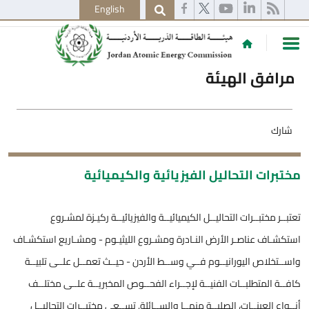
English
مرافق الهيئة
شارك
مختبرات التحاليل الفيزيائية والكيميائية
تعتبــر مختبــرات التحاليــل الكيميائيــة والفيزيائيــة ركيـزة لمشـروع
استكشـاف عناصـر الأرض النـادرة ومشـروع الليثيـوم - ومشـاريع استكشـاف
واســتخلاص اليورانيــوم فــي وســط الأردن - حيــث تعمــل علــى تلبيــة
كافــة المتطلبــات الفنيــة لإجــراء الفحــوص المخبريــة علــى مختلــف
أنــواع العينــات، الصلبــة منهــا والســائلة. تســعى مختبــرات التحاليــل