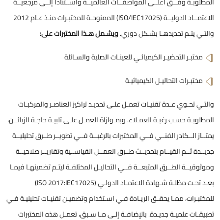
المطلوبـة وفــق أعلــى المواصفــات العالميــة واســتنادا إلــى مرجعيــة
الاعتمــاد الدوليــة (ISO/IEC17025) الممنوحـة للمختبـرات منـذ عـام 2012
والتـي يتـم تجديدهـا بشـكل دوري.
ويشـمل هـذا المختبرات على:
مختبـر التحضيـر الكيميائـي للعينـات الصلبة والسـائلة
مختبـرات التحاليـل الكيميائيـة
والتـي تحـوي عـدة تقنيـات تعمـل علـى تحديـد تراكيز العناصـر والمركبـات
المطلوبـة حسـب رغبـة العمـلاء. وبمـوازاة العمـل علـى تلبيـة حاجـة الزبائــن،
يمتــاز الــكادر الفنــي فــي المختبرات بالرغبــة فــي تطويــر طــرق تحليليــة
جديــدة ثــم القيــام بتحديــث طــرق العمــل القياســية وتقاريــر صلاحيــة
وموثوقيــة الطــرق المتبعــة فــي التحاليـل المختلفـة ليتـم تضمينهـا فيمـا
بعـد تحـت مظلـة شـهادة الاعتمـاد الدولـي (ISO 2017:IEC17025)
للمختبـرات، ممـا يحقـق الريـادة فـي اسـتخدام وتضميـن تقنيـات تحليليـة فـي
تطبيقـات علميـة جديـدة. بالإضافـة إلـى مـا سـبق، تعمـل هذه المختبرات