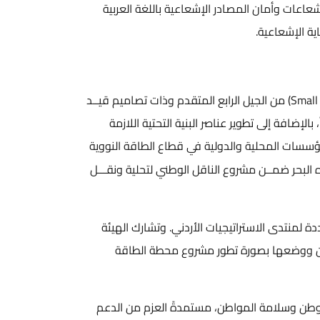
در الإشعاعية باللغة العربية
دوى الاقتصاديــة حــول المفاعلات الصغيـرة المدمجـــة (Small Modular Reactor) من الجيل الرابع المتقدم وذات تصاميم قيــد
اصر البنية التحتية اللازمة
دولية في قطاع الطاقة النووية
ع الناقل الوطني لتحلية ونقـــل
يات الأردني. وتشارك الهيئة
 تطور مشروع محطة الطاقة
طن، مستمدةً العزم من الدعم