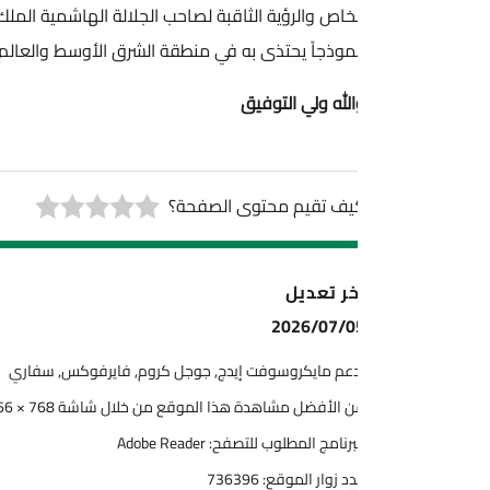
خاص والرؤية الثاقبة لصاحب الجلالة الهاشمية الملك عبد الله الثاني اب
نموذجاً يحتذى به في منطقة الشرق الأوسط والعالم في استخدام الطاقة
لله ولي التوفيق
يف تقيم محتوى الصفحة؟
خر تعديل
2026/07/0
عم مايكروسوفت إيدج, جوجل كروم, فايرفوكس, سفاري
 الأفضل مشاهدة هذا الموقع من خلال شاشة 768 × 1366
برنامج المطلوب للتصفح: Adobe Reader
د زوار الموقع:
736396