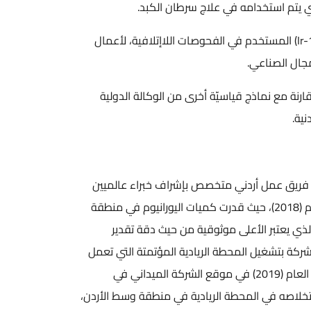
ي (I-131) و (Ho-166) إضافةً إلى نظير الإريديوم الصناعي (Ir-192) المستخدم في الفحوصات اللاإتلافية، لأعمال
يّة أخرى من الوكالة الدولية
متخصص بإشراف خبراء عالميين
ساب مصادر خامات اليورانيوم اعتماداً على نظام (JORC) العالمي في منتصف عام (2018)، حيث قدرت كميات اليورانيوم في منطقة
ى موثوقية من حيث دقة تقدير
ة الريادية المؤتمتة التي تعمل
عملية استخلاص اليورانيوم. كما تم إنشاء المختبرات التحليلية الريادية في النصف الثاني من العام (2019) في موقع الشركة الميداني في
الريادية في منطقة وسط الأردن،