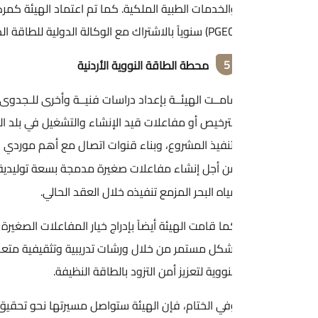
لخدمات الطبية الملكية. كما تم اعتماد الهيئة كمركز تدريبي لاستضافة ا
5
محطة الطاقة النووية الأردنية
ترخيص أو مفاعلات قيد الإنشاء والتشغيل في بلد المنشأ، وذلك لتقييم ومر
تنفيذ المشروع، وبناء قنوات اتصال مع أهم موردي هذه التكنولوجيات و
300
 أجل إنشاء مفاعلات صغيرة مدمجة بسعة توليدية (100 -
) ميجا 
اه البحر المزمع تنفيذه خلال العقد الحالي.
ا قامت الهيئة أيضاً بإدراج خيار المفاعلات الصغيرة المدمجة ضمن خار
شكل مستمر من خلال ورشات تدريبية وتثقيفية متعددة محلياً ودولياً 
نووية لتعزيز أمن التزود بالطاقة النظيفة.
في الختام، فإن الهيئة ستواصل مسيرتها نحو تحقيق الأهداف والطمو