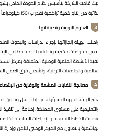
اتية من إنتاج كمية تراكمية تقدر ب (50) كيلوغراماً من الكعكة الصفراء من خلال معالجة (
3
العلوم النووية وتطبيقاتها
صلت الهيئة إنجازاتها بإجراء الدراسات والبحوث العلمية والتجارب العم
 من فحوصات مخبرية وتحليلية لخدمة قطاعي الإنتاج والخدمات في المجت
نفيذ الأنشطة العلمية الوطنية المتعلقة بمركز السنكروترون، والوقوف
لعالمية والجامعات الأردنية، وتشكيل فرق العمل البحثية المتخصصة م
4
معالجة النفايات المشعة والوقاية من الإشعاعات
تبر الهيئة الجهة المسؤولة عن إدارة نقل وتخزين النفايات المشعة النات
لتعليمية على مستوى المملكة، إضافةً إلى تنفيذ العديد من المشاريع ا
حديث الخطط التنفيذية والإجراءات القياسية الخاصة بالتخطيط والتأهب وا
هاشمية بالتعاون مع المركز الوطني للأمن وإدارة الأزمات والقيادة ا