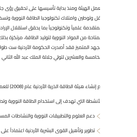
مل الهيئة ومنذ بداية تأسيسها على تحقيق رؤى جلالة الملك عبد الله ال
ل وتوطين وامتلاك تكنولوجبا الطاقة النووية وتسخيرها للأغراض السلم
متقدمة علمياً وتكنولوجياً بما يحقق استقلال الإرادة الوطنية بالاعتماد
متاحة من المواد النووية لتوليد الطاقة، مرتكزة بذلك على الإنسان الأردني
جهد المتميز فقد أصدرت الحكومة الأردنية ست طوابع تذكارية تسلط الضو
خامسة والعشرين لتولي جلالة الملك عبد الله الثاني ابن الحسين سلطاته 
إنشاء هيئة الطاقة الذرية الأردنية عام (2008) للعمل على تنفيذ الاستراتيجية الوطنية للطاقة النووية وتعزيز
أنشطة التي تهدف إلى استخدام الطاقة النووية وتطويرها في الأردن، ممث
دعم العلوم والتطبيقات النووية والنشاطات المساندة للبرنامج النووي 
تطوير وتأهيل القوى البشرية الأردنية اعتماداً على المفاعل النووي ال