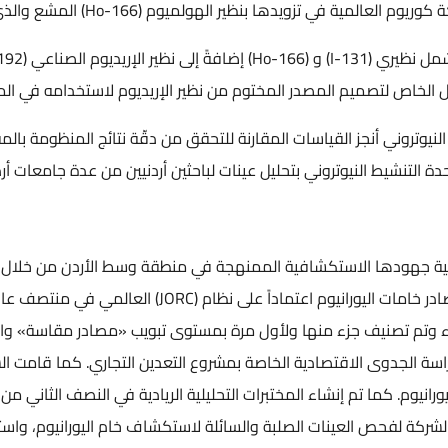
مشع والذي يتم استخدامه في علاج سرطان الكبد.
تم توسيع مجال معيار الاعتماد (ISO-9001:2015) ليشمل نظير
صدر المختوم من نظير الإريديوم لاستخدامه في المجال الصناعي.
اسات المقارنة للتحقق من دقّة نتائج المنظومة بالمقارنة مع نماذج قياس
ني بتحليل عينات لباحثين أردنيين من عدة جامعات أردنية.
ستكشافية الممنهجة في منطقة وسط الأردن من خلال فريق عمل أردني 
ومختصين. وأصدرت الشركة تقريرها الثالث لح
تم تصنيف جزء منها ولأول مرة بمستوى تبويب «مصادر مقاسة» والذي يعتبر الأعل
صادية الخاصة بمشروع التعدين التجاري. كما قامت الشركة بتشغيل المحط
بالنظام الصناعي المستمر والبدء ب
ات الصلبة والسائلة لاستكشاف خام اليورانيوم، واستخلاصه في المحطة 