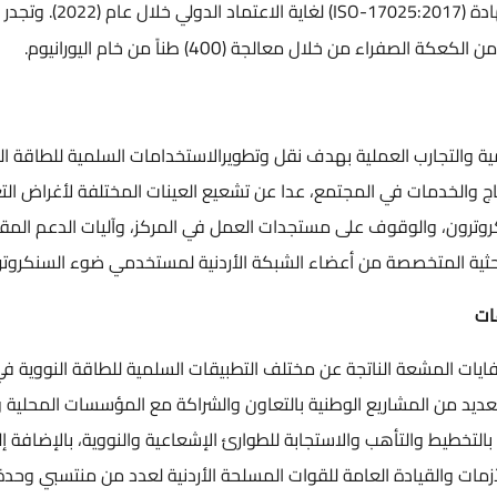
حيث قامت الشركة بتأسيس نظام الجودة الخاص بشهادة (ISO-17025:2017) لغاية ال
400
) طناً من خام اليورانيوم.
لية بهدف نقل وتطويرالاستخدامات السلمية للطاقة الذرية وتكنولوجيا الإ
مع، عدا عن تشعيع العينات المختلفة لأغراض التعقيم الطبي والدراسات 
 على مستجدات العمل في المركز، وآليات الدعم المقدمة من مركز السنك
ن أعضاء الشبكة الأردنية لمستخدمي ضوء السنكروترون.
جة عن مختلف التطبيقات السلمية للطاقة النووية في المجالات الصناعية و
لوطنية بالتعاون والشراكة مع المؤسسات المحلية والدولية في هذا المج
لاستجابة للطوارئ الإشعاعية والنووية، بالإضافة إلى تقديم الاحتياجات ا
لعامة للقوات المسلحة الأردنية لعدد من منتسبي وحدة الإسناد الكيماو