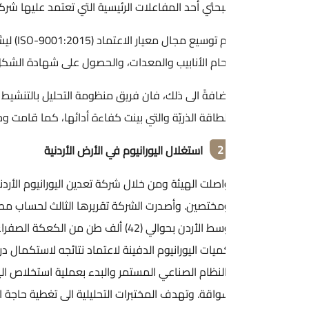
بحثي أحد المفاعلات الرئيسية التي تعتمد عليها شركة كوريوم العالمية في تزويدها بنظير الهولميوم (Ho-166) ال
حام الأنابيب والمعدات، والحصول على شهادة الشكل الخاص لتصميم الم
افةً الى ذلك، فان فريق منظومة التحليل بالتنشيط النيوتروني أنجز القي
طاقة الذريّة والتي بينت كفاءة أدائها، كما قامت وحدة التنشيط النيوترو
2
استغلال اليورانيوم في الأرض الأردنية
اصلت الهيئة ومن خلال شركة تعدين اليورانيوم الأردنية جهودها الا
وسط الأردن بحوالي (42) ألف طن من الكعكة الصفراء و
يات اليورانيوم الدفينة لاعتماد نتائجه لاستكمال دراسة الجدوى الاقت
واقة. وتهدف المختبرات التحليلية الى تغطية حاجة الشركة لفحص العين