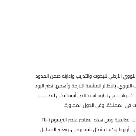
ني للبحوث والتدريب وإدارته ضمن الحدود
مشعة اللازمة وأهمها نظير اليود
ر استخلاص أتوماتيكي لنظـــيـــر
كما يتم تشعيع عدد من العناصر في المفاعل البحثي وشحنها لخارج المملكة إلى عدد من المختبرات التابعة لعدد من الشركات العالمية ومن هذه العناصر عنصر التريبيوم (Tb-
وروبا وكندا بشكل شبه يومي. ويعتبر المفاعل