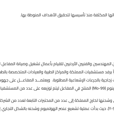
تأسيسها لتحقيق الأهداف المنوطة بها.
من المهندسين والفنيين الأردنيين للقيام بأعمال تشغيل وصيانة المفاعل النووي الأرد
مملكة والمراكز الطبية والعيادات المتخصصة بالطب النووي، بالنظائر ال
عات الإشعاعية المطلوبة. ويعتمـــد المفاعـــل على جهود كـــوادره في تطوي
Ho-166) وعنصر اليتيريوم (Y-90). حيث بدأت عملية تشعيع عنصر الهولميوم وشحنه بالشكل التجاري إلى أ