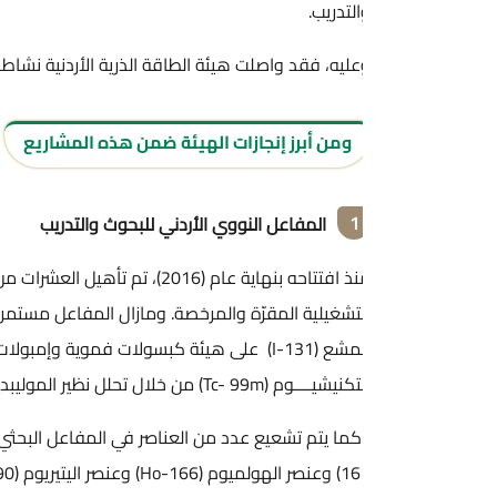
لتدريب.
ليه، فقد واصلت هيئة الطاقة الذرية الأردنية نشاطاتها المكثفة منذ 
ومن أبرز إنجازات الهيئة ضمن هذه المشاريع
1
المفاعل النووي الأردني للبحوث والتدريب
منذ افتتاحه بنهاية عام (2016)، تم تأهيل العشرات 
تشغيلية المقرّة والمرخصة. ومازال المفاعل مستمراً برفد مستشفيات ال
المشع (I-131) على هيئة كبسولات فموية وإمبولات زجاجية بالجر
ـوم (Tc- 99m) من خلال تحلل نظير الموليبدينوم (Mo-99) المنتج في المفاعل ليتم توزيعه على عدد من المستشفيات في المملكة، وفي الدول المجاورة.
161) وعنصر الهولميوم (