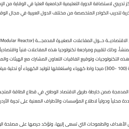
لدورة التعليمية الجامعية العليا في الوقاية من الإشعاعات وأمان المصا
قامــت الهيئــة بإعداد دراسات فنيــة وأخرى للـج
اجعة تكنولوجيا هذه المفاعلات فنياً واقتصادياً، بالإضافة إلى تطوير عن
توقيع اتفاقيات التعاون المشترك مع الهيئات والمؤسسات المحلية وال
واط كهرباء واستغلالها لتوليد الكهرباء أو تحلية مياه البحر ضمــن مشرو
طة طريق الاقتصاد الوطني في قطاع الطاقة المتجددة لمنتدى الاستراتيج
لاطلاع المؤسسات والأطراف المعنية على تجربة الأردن ووضعها بصورة
حات التي تسعى إليها، وتؤكد حرصها على مصلحة الوطن وسلامة الموا